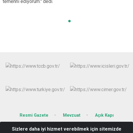
temenni ediyorum." dedi.
Resmi Gazete
Mevzuat
Açık Kapı
Sizlere daha iyi hizmet verebilmek için sitemizde
Karacaibrahim Mahallesi Mecidiye Sokak No:67 KIRKLARELİ