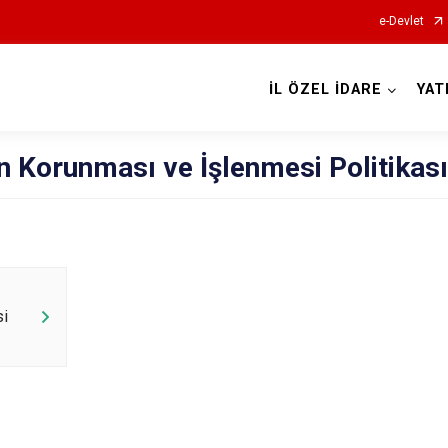
e-Devlet
İL ÖZEL İDARE
YAT
rin Korunması ve İşlenmesi Politikası
si