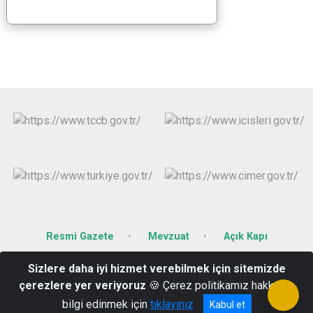
Resmi Gazete
Mevzuat
Açık Kapı
Sizlere daha iyi hizmet verebilmek için sitemizde
Karacaibrahim Mahallesi Mecidiye Sokak No:67 KIRKLARELİ
çerezlere yer veriyoruz
🍪 Çerez politikamız hakkında
0288 214 12 14
bilgi edinmek için
tıklayınız
Kabul et